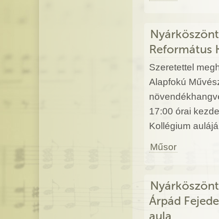
Nyárköszönt
Református 
Szeretettel megh
Alapfokú Művész
növendékhangve
17:00 órai kezd
Kollégium auláj
Műsor
Nyárköszönt
Árpád Fejede
aula