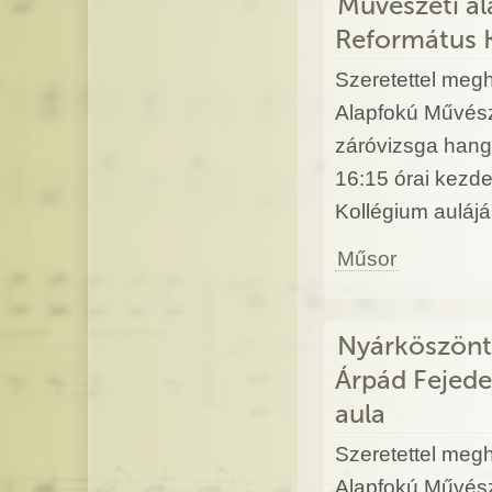
Művészeti al
Református 
Szeretettel megh
Alapfokú Művész
záróvizsga hang
16:15 órai kezd
Kollégium auláj
Műsor
Nyárköszönt
Árpád Fejede
aula
Szeretettel megh
Alapfokú Művésze