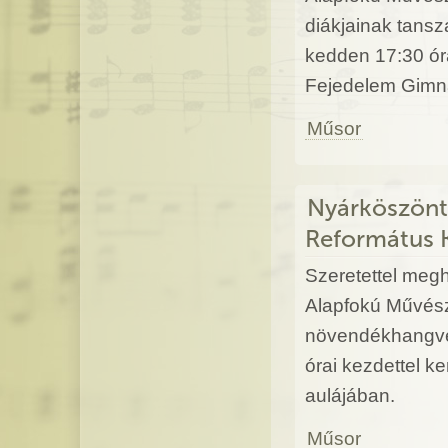
diákjainak tans
kedden 17:30 ór
Fejedelem Gimná
Műsor
Nyárköszönt
Református 
Szeretettel megh
Alapfokú Művész
növendékhangver
órai kezdettel 
aulájában.
Műsor