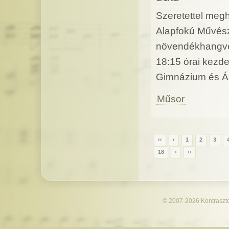
Szeretettel megh
Alapfokú Művész
növendékhangver
18:15 órai kezd
Gimnázium és Ál
Műsor
‹‹
‹
1
2
3
18
›
››
© 2007-2026
Kontraszt