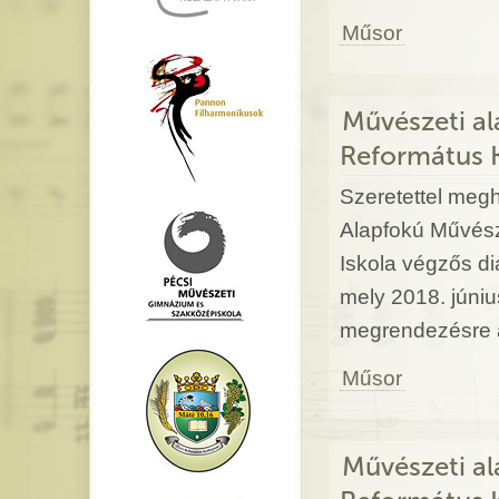
Műsor
Művészeti al
Református 
Szeretettel megh
Alapfokú Művész
Iskola végzős d
mely 2018. júniu
megrendezésre a
Műsor
Művészeti al