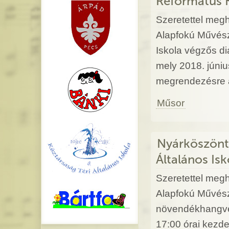
Református 
Szeretettel megh
Alapfokú Művész
Iskola végzős d
mely 2018. júniu
megrendezésre a
Műsor
Nyárköszönt
Általános Isk
Szeretettel megh
Alapfokú Művész
növendékhangver
17:00 órai kezde