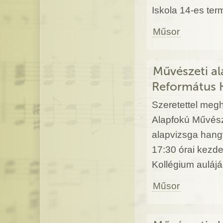
Iskola 14-es ter
Műsor
Művészeti al
Református 
Szeretettel megh
Alapfokú Művész
alapvizsga hang
17:30 órai kezd
Kollégium auláj
Műsor