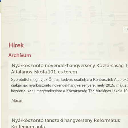
Te
Hírek
Archívum
Nyárköszöntő növendékhangverseny Köztársaság Té
Általános Iskola 101-es terem
Szeretettel meghívjuk Önt és kedves családját a Kontrasztok Alapfok
diákjainak nyárköszöntő növendékhangversenyére, mely 2015. május 2
kezdettel kerül megrendezésre a Köztársaság Téri Általános Iskola 1
Műsor
Nyárköszöntő tanszaki hangverseny Református
Kollégium aula