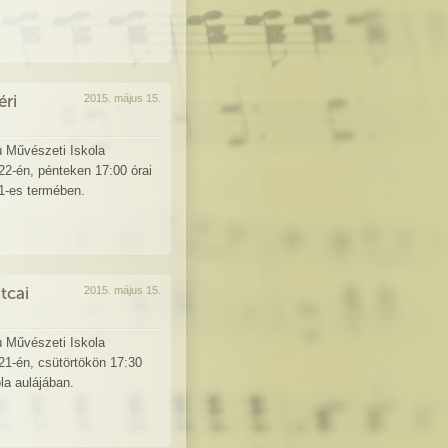
ri
2015. május 15.
ú Művészeti Iskola
2-én, pénteken 17:00 órai
01-es termében.
tcai
2015. május 15.
ú Művészeti Iskola
1-én, csütörtökön 17:30
la aulájában.