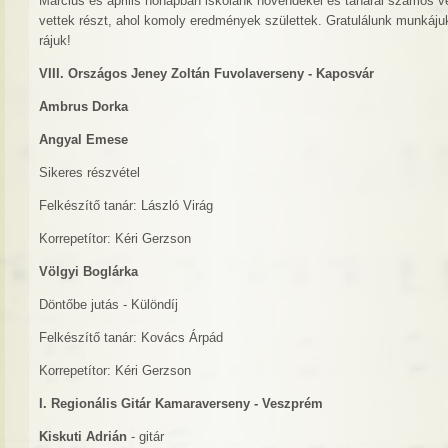
Március és április hónapban iskolánk növendékei és tanárai számos 
vettek részt, ahol komoly eredmények születtek. Gratulálunk munkáj
rájuk!
VIII. Országos Jeney Zoltán Fuvolaverseny - Kaposvár
Ambrus Dorka
Angyal Emese
Sikeres részvétel
Felkészítő tanár: László Virág
Korrepetítor: Kéri Gerzson
Völgyi Boglárka
Döntőbe jutás - Különdíj
Felkészítő tanár: Kovács Árpád
Korrepetítor: Kéri Gerzson
I. Regionális Gitár Kamaraverseny - Veszprém
Kiskuti Adrián
- gitár