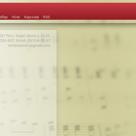
dőlap
Hírek
Kapcsolat
RSS