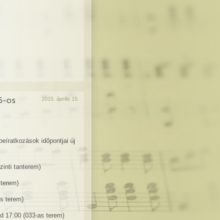
6-os
2015. április 15.
eíratkozások időpontjai új
zinti tanterem)
 terem)
os terem)
d 17:00 (033-as terem)