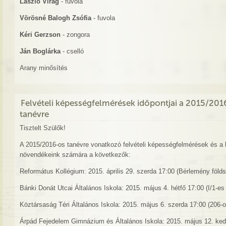
László Virág
- fuvola
Vörösné Balogh Zsófia
- fuvola
Kéri Gerzson
- zongora
Ján Boglárka
- cselló
Arany minősítés
Felvételi képességfelmérések időpontjai a 2015/201
tanévre
Tisztelt Szülők!
A 2015/2016-os tanévre vonatkozó felvételi képességfelmérések és a b
növendékeink számára a következők:
Református Kollégium: 2015. április 29. szerda 17:00 (Bérlemény földs
Bánki Donát Utcai Általános Iskola: 2015. május 4. hétfő 17:00 (I/1-es
Köztársaság Téri Általános Iskola: 2015. május 6. szerda 17:00 (206-
Árpád Fejedelem Gimnázium és Általános Iskola: 2015. május 12. ked