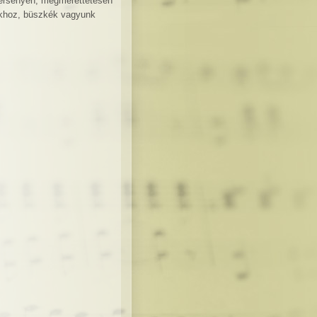
versenyen, megmérettetésen
ukhoz, büszkék vagyunk