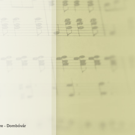
nye - Dombóvár