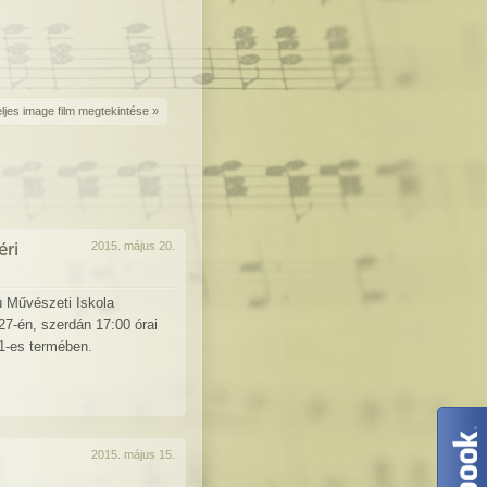
ljes image film megtekintése »
ri
2015. május 20.
ú Művészeti Iskola
7-én, szerdán 17:00 órai
01-es termében.
2015. május 15.